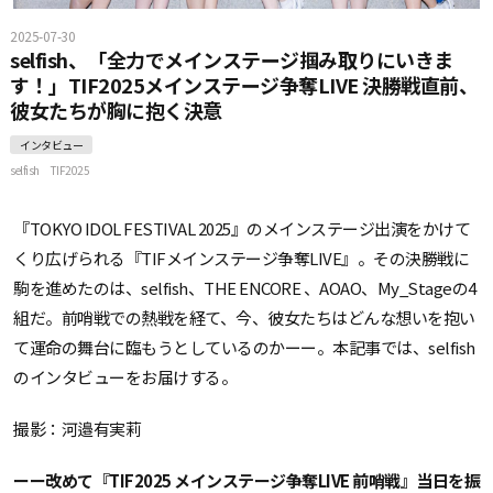
2025-07-30
selfish、「全力でメインステージ掴み取りにいきま
す！」TIF2025メインステージ争奪LIVE 決勝戦直前、
彼女たちが胸に抱く決意
インタビュー
selfish
TIF2025
『TOKYO IDOL FESTIVAL 2025』のメインステージ出演をかけて
くり広げられる『TIFメインステージ争奪LIVE』。その決勝戦に
駒を進めたのは、selfish、THE ENCORE 、AOAO、My_Stageの4
組だ。前哨戦での熱戦を経て、今、彼女たちはどんな想いを抱い
て運命の舞台に臨もうとしているのかーー。本記事では、selfish
のインタビューをお届けする。
撮影：河邉有実莉
ーー改めて『TIF2025 メインステージ争奪LIVE 前哨戦』当日を振