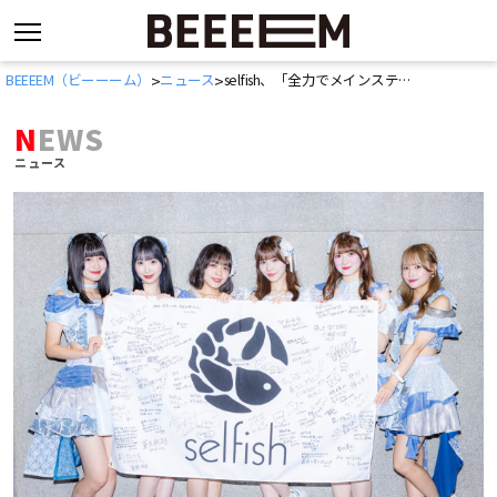
コ
BEEEEM（ビーーーム）
ニュース
selfish、「全力でメインステージ掴み取りにいきます！」TIF2025メインステージ争奪LIVE 決勝戦直前、彼女たちが胸に抱く決意
>
>
ン
テ
NEWS
ン
ニュース
ツ
へ
ス
キ
ッ
プ