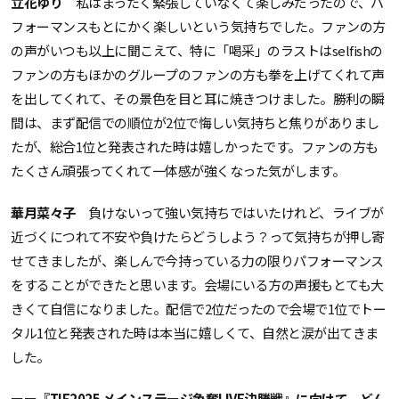
立花ゆり
私はまったく緊張していなくて楽しみだったので、パ
フォーマンスもとにかく楽しいという気持ちでした。ファンの方
の声がいつも以上に聞こえて、特に「喝采」のラストはselfishの
ファンの方もほかのグループのファンの方も拳を上げてくれて声
を出してくれて、その景色を目と耳に焼きつけました。勝利の瞬
間は、まず配信での順位が2位で悔しい気持ちと焦りがありまし
たが、総合1位と発表された時は嬉しかったです。ファンの方も
たくさん頑張ってくれて一体感が強くなった気がします。
華月菜々子
負けないって強い気持ちではいたけれど、ライブが
近づくにつれて不安や負けたらどうしよう？って気持ちが押し寄
せてきましたが、楽しんで今持っている力の限りパフォーマンス
をすることができたと思います。会場にいる方の声援もとても大
きくて自信になりました。配信で2位だったので会場で1位でトー
タル1位と発表された時は本当に嬉しくて、自然と涙が出てきま
した。
ーー『TIF2025 メインステージ争奪LIVE決勝戦』に向けて、どん