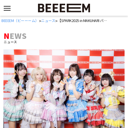
コ
BEEEEM（ビーーーム）
ニュース
【SPARK2025 in MAKUHARI バックヤードインタビュー】クマリデパート「みんなでルンルンで行ったカフェがまさかの…」
>
>
ン
テ
NEWS
ン
ニュース
ツ
へ
ス
キ
ッ
プ