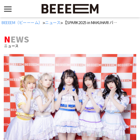
コ
BEEEEM（ビーーーム）
ニュース
【SPARK2025 in MAKUHARI バックヤードインタビュー】HAKUSULA「事故物件に住んでいて、幽霊に遭遇しました！」
>
>
ン
テ
NEWS
ン
ニュース
ツ
へ
ス
キ
ッ
プ