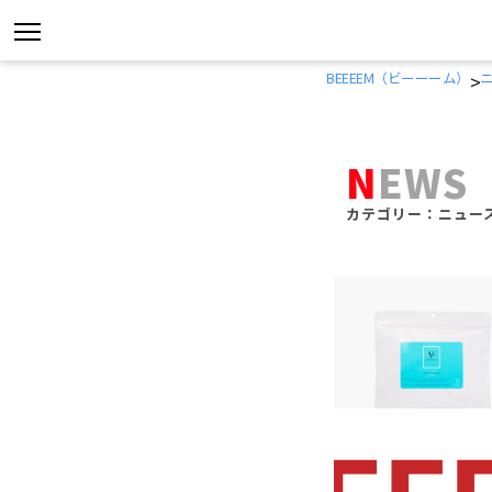
コ
BEEEEM（ビーーーム）
>
ン
テ
NEWS
ン
ツ
カテゴリー：ニュー
へ
ス
キ
ッ
プ