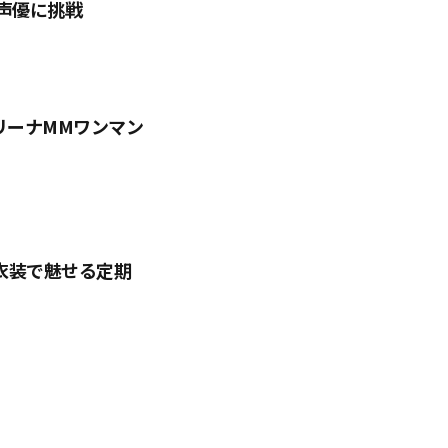
声優に挑戦
リーナMMワンマン
”衣装で魅せる定期