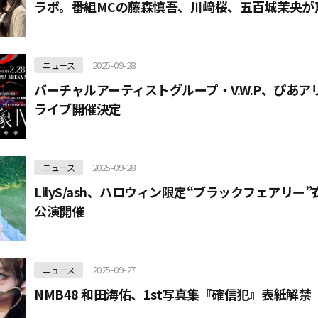
ラボ。番組MCの藤森慎吾、川﨑桜、五百城茉央が
2025-09-28
ニュース
バーチャルアーティストグループ・V.W.P、ぴあア
ライブ開催決定
2025-09-28
ニュース
LilyS/ash、ハロウィン限定“ブラックフェアリー
公演開催
2025-09-27
ニュース
NMB48 和田海佑、1st写真集『確信犯』表紙解禁