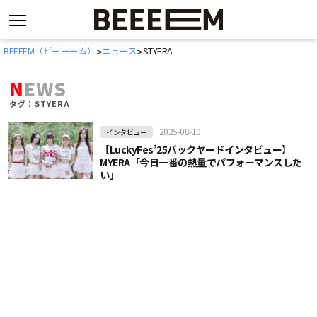
コ
BEEEEM（ビーーーム）
ニュース
STYERA
>
>
ン
テ
NEWS
ン
タグ：STYERA
ツ
へ
2025-08-10
インタビュー
ス
【LuckyFes’25バックヤードインタビュー】
キ
MYERA「今日一番の熱量でパフォーマンスした
い」
ッ
プ