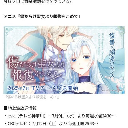
降はソロで音楽活動を行なっている。
アニメ『傷だらけ聖女より報復をこめて』
『傷だらけ聖女より報復をこめて』
■地上波放送情報
・ tvk（テレビ神奈川）：7月9日（水）より毎週水曜24:30～
・CBCテレビ：7月12日（土）より 毎週土曜26:43～