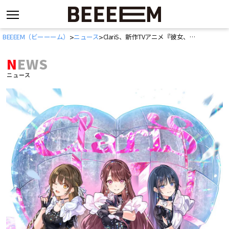
コ
BEEEEM（ビーーーム）
ニュース
ClariS、新作TVアニメ『彼女、お借りします」第4期OP「Umitsuki」シングルリリース＆先行配信決定
>
>
ン
テ
NEWS
ン
ニュース
ツ
へ
ス
キ
ッ
プ