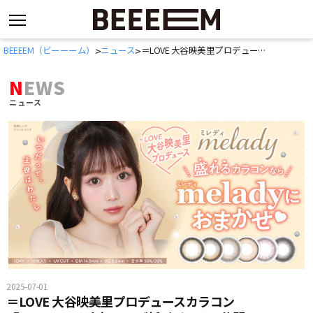
コ
BEEEEM（ビーーーム）
ニュース
＝LOVE 大谷映美里プロデュースカラコン『melady』、人気レンズ新ビジュアル公開
>
>
ン
テ
NEWS
ン
ニュース
ツ
へ
ス
キ
ッ
プ
2025-07-01
＝LOVE 大谷映美里プロデュースカラコン