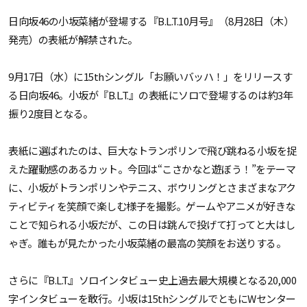
日向坂46の小坂菜緒が登場する『B.L.T.10月号』（8月28日（木）
発売）の表紙が解禁された。
9月17日（水）に15thシングル「お願いバッハ！」をリリースす
る日向坂46。小坂が『B.L.T.』の表紙にソロで登場するのは約3年
振り2度目となる。
表紙に選ばれたのは、巨大なトランポリンで飛び跳ねる小坂を捉
えた躍動感のあるカット。今回は“こさかなと遊ぼう！”をテーマ
に、小坂がトランポリンやテニス、ボウリングとさまざまなアク
ティビティを笑顔で楽しむ様子を撮影。ゲームやアニメが好きな
ことで知られる小坂だが、この日は跳んで投げて打ってと大はし
ゃぎ。誰もが見たかった小坂菜緒の最高の笑顔をお送りする。
さらに『B.L.T.』ソロインタビュー史上過去最大規模となる20,000
字インタビューを敢行。小坂は15thシングルでともにWセンター