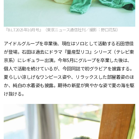
『B.L.T.2025年10月号』（東京ニュース通信社刊／撮影：野口花梨）
アイドルグループを卒業後、現在はソロとして活動する石田悠佳
が登場。石田は過去にドラマ『量産型リコ』シリーズ（テレビ東
京系）にレギュラー出演。今年5月にグループを卒業した後は、
個人で活動を続けているが、今回同誌で初グラビアを披露する。
夏らしい涼しげなワンピース姿や、リラックスした部屋着姿のほ
か、純白の水着姿も披露。期待の新星が爽やかな姿で夏の海を駆
け抜ける。