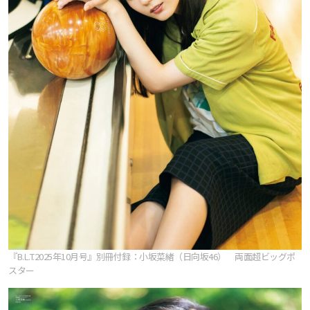
『B.L.T.2025年10月号』別冊付録：小坂菜緒（日向坂46） 両面超ビッグポ
スター