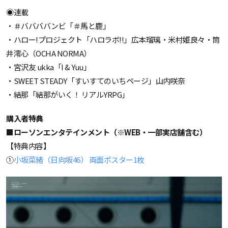
◉連載
・＃ババババンビ「＃馬と鹿」
・ハロー!プロジェクト「ハロラボ!!」広本瑠璃・米村姫良々・筒
井澪心（OCHA NORMA）
・宮沢友 ukka「I & Yuu」
・SWEET STEADY「すいすてのいちページ」山内咲奈
・結那「結那がいく！ リアルYRPG」
購入者特典
■ローソンエンタテインメント（※WEB・一部実店舗含む）
【特典内容】
①
小坂菜緒（日向坂46） 両面ポスター1枚