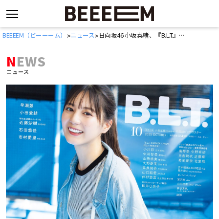
コ
BEEEEM（ビーーーム）
ニュース
日向坂46 小坂菜緒、『B.L.T.』表紙解禁
>
>
ン
テ
NEWS
ン
ニュース
ツ
へ
ス
キ
ッ
プ