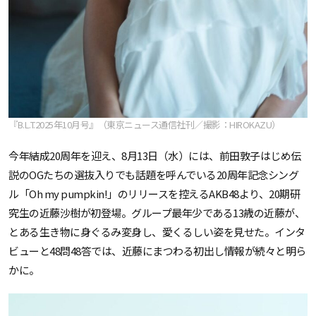
『B.L.T.2025年10月号』（東京ニュース通信社刊／撮影：HIROKAZU）
今年結成20周年を迎え、8月13日（水）には、前田敦子はじめ伝
説のOGたちの選抜入りでも話題を呼んでいる20周年記念シング
ル「Oh my pumpkin!」のリリースを控えるAKB48より、20期研
究生の近藤沙樹が初登場。グループ最年少である13歳の近藤が、
とある生き物に身ぐるみ変身し、愛くるしい姿を見せた。インタ
ビューと48問48答では、近藤にまつわる初出し情報が続々と明ら
かに。