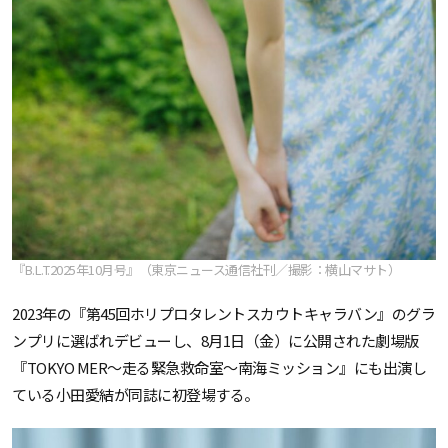
『B.L.T.2025年10月号』（東京ニュース通信社刊／撮影：横山マサト）
2023年の『第45回ホリプロタレントスカウトキャラバン』のグラ
ンプリに選ばれデビューし、8月1日（金）に公開された劇場版
『TOKYO MER～走る緊急救命室～南海ミッション』にも出演し
ている小田愛結が同誌に初登場する。