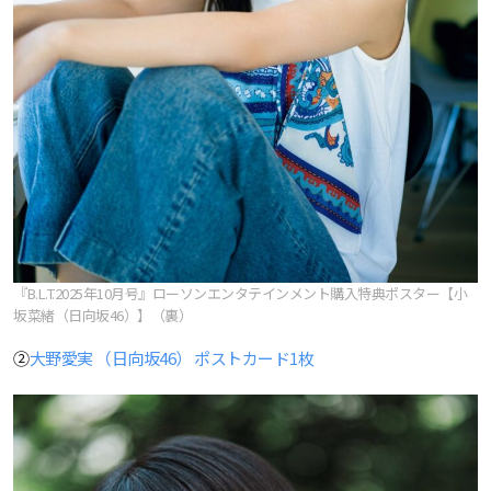
『B.L.T.2025年10月号』ローソンエンタテインメント購入特典ポスター【小
坂菜緒（日向坂46）】（裏）
②
大野愛実 （日向坂46） ポストカード1枚