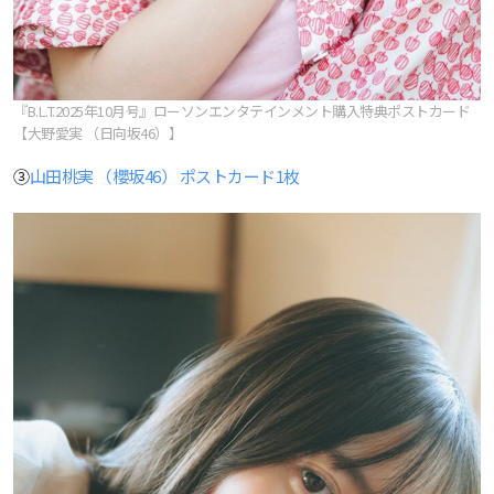
『B.L.T.2025年10月号』ローソンエンタテインメント購入特典ポストカード
【大野愛実 （日向坂46）】
③
山田桃実 （櫻坂46） ポストカード1枚