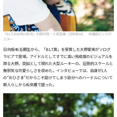
『B.L.T.2025年10月号』別冊付録：小坂菜緒（日向坂46） 両面超ビッグポ
スター
日向坂46 五期生から、「B.L.T.賞」を受賞した大野愛実がソログ
ラビアで登場。アイドルとしてすでに高い完成度のビジュアルを
誇る大野。突如として現れた大型ルーキーの、圧倒的スケールと
無邪気な可愛らしさを収めた。インタビューでは、自身が1人
の“おひさま”だからこそ設けてしまう自分へのハードルについて
新人らしからぬ気概で語った。