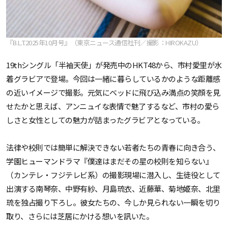
『B.L.T.2025年10月号』（東京ニュース通信社刊／撮影：HIROKAZU）
19thシングル「半袖天使」が発売中のHKT48から、市村愛里が水
着グラビアで登場。今回は一緒に暮らしているかのような距離感
の近いイメージで撮影。元気にベッドに飛び込み満点の笑顔を見
せたかと思えば、アンニュイな表情で魅了するなど、市村の愛ら
しさと女性としての魅力が詰まったグラビアとなっている。
法律や校則では簡単に解決できない若者たちの青春に向き合う、
学園ヒューマンドラマ『僕達はまだその星の校則を知らない』
（カンテレ・フジテレビ系）の撮影現場に潜入し、生徒役として
出演する南琴奈、中野有紗、月島琉衣、近藤華、菊地姫奈、北里
琉を独占撮り下ろし。彼女たちの、今しか見られない一瞬を切り
取り、さらには芝居にかける想いを訊いた。