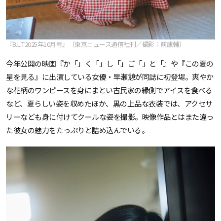
『B.L.T.2025年10月号』（東京ニュース通信社刊／撮影：前康輔）
今年公開の映画『か「」く「」し「」ご「」と「』や『この夏の
星を見る』に出演している女優・早瀬憩が同誌に初登場。爽やか
な花柄のワンピースを身にまとい古民家の縁側でアイスを食べる
など、夏らしい姿を収めたほか、黒の上品な衣装では、アクセサ
リーなども身に付けてクールな姿を撮影。映像作品とはまた違っ
た彼女の魅力をたっぷりと詰め込んでいる。