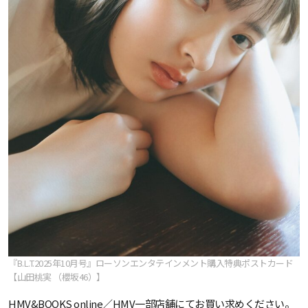
『B.L.T.2025年10月号』ローソンエンタテインメント購入特典ポストカード
【山田桃実 （櫻坂46）】
HMV&BOOKS online／HMV一部店舗にてお買い求めください。