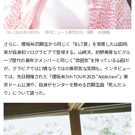
『B.L.T.2025年10月号』（東京ニュース通信社刊／撮影：前康輔）
さらに、櫻坂46 四期生から同じく「B.L.T.賞」を受賞した山田桃
実が自身初ソログラビアで登場する。山﨑天、的野美青などグル
ープ歴代の最年少メンバーと同じく“雰囲気”を持っている山田だ
が、グラビアでは17歳ならではの無邪気な笑顔も。インタビュー
では、先日開催された『櫻坂46 5th TOUR 2025 “Addiction”』東
京ドーム公演や、自身がセンターを務める四期生曲「死んだふ
り」について語った。