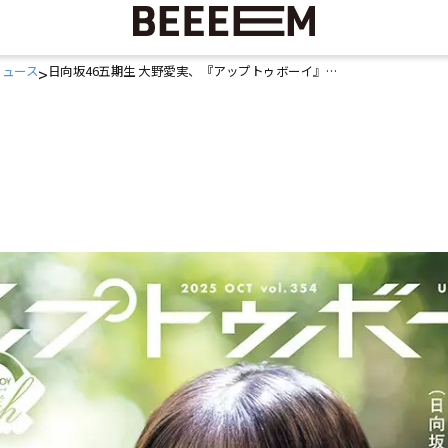
ニュース
日向坂46五期生 大野愛実、『アップトゥボーイ』表紙登場
>