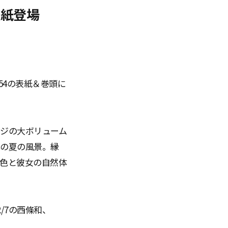
表紙登場
54の表紙＆巻頭に
ージの大ボリューム
本の夏の風景。縁
色と彼女の自然体
。
/7の西條和、