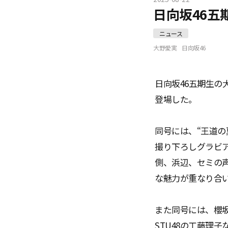
日向坂46五
ニュース
大野愛実
日向坂46
日向坂46五期生の
登場した。
同号には、“王道の
撮り下ろしグラビ
側、浜辺、セミの
な魅力が重なり合
また同号には、櫻坂4
STU48の工藤理