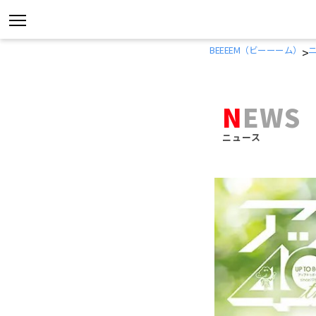
コ
BEEEEM（ビーーーム）
>
ン
テ
NEWS
ン
ツ
ニュース
へ
ス
キ
ッ
プ