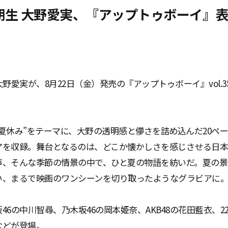
期生 大野愛実、『アップトゥボーイ』
大野愛実が、8月22日（金）発売の『アップトゥボーイ』vol.3
夏休み”をテーマに、大野の透明感と儚さを詰め込んだ20ペ
アを収録。舞台となるのは、どこか懐かしさを感じさせる日
声、そんな季節の情景の中で、ひと夏の物語を紡いだ。夏の景
い、まるで映画のワンシーンを切り取ったようなグラビアに
6の中川智尋、乃木坂46の岡本姫奈、AKB48の花田藍衣、22
子などが登場。