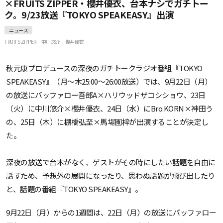
×FRUITS ZIPPER・櫻井優衣、台本ナシでガチトー
ク。9/23放送『TOKYO SPEAKEASY』出演
ニュース
FRUITS ZIPPER
中川悠介
櫻井優衣
秋元康プロデュースの深夜のガチトークラジオ番組『TOKYO
SPEAKEASY』（月～木25:00～26:00放送）では、9月22日（月）
の放送にバッファロー吾郎A×ハリウッドザコシショウ、23日
（火）に中川悠介×櫻井優衣、24日（水）にBro.KORN×神田う
の、25日（木）に棚橋弘至×馬場園梓が出演することが決定し
た。
深夜の放送で台本がなく、ゲストがその時にしたい話題を自由に
話すため、予想外の展開になったり、思わぬ話題が飛び出したり
と、話題の番組『TOKYO SPEAKEASY』。
9月22日（月）からの1週間は、22日（月）の放送にバッファロー