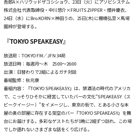
吾郎A×ハリウッドザコシショウ、23日（火）にアソビシステム
株式会社 代表取締役・中川悠介×FRUITS ZIPPER・櫻井優衣、
24日（水）にBro.KORN×神田うの、25日(木) に棚橋弘至×馬場
園梓が登場する。
『TOKYO SPEAKEASY』
放送局：TOKYO FM／JFN 34局
放送日時：毎週月～木 25:00～26:00
出演：日替わりで2組によるガチ対談
番組監修：秋元康
番組内容：『TOKYO SPEAKEASY』は、禁酒法の時代のアメリカ
で、こっそりひそかに経営していたバーの文化“SPEAKEASY（ス
ピークイージー）”をイメージし、東京の街で、とある小さな本
屋の奥の部屋に存在する架空のバー『TOKYO SPEAKEASY』を舞
台にお届けする。多彩なゲストたちが1晩に2組ずつ訪れ、この場
でしか語れないさまざまな話をくり広げる。