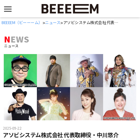
コ
BEEEEM（ビーーーム）
ニュース
アソビシステム株式会社 代表取締役・中川悠介×FRUITS ZIPPER・櫻井優衣、台本ナシでガチトーク。9/23放送『TOKYO SPEAKEASY』出演
>
>
ン
テ
NEWS
ン
ニュース
ツ
へ
ス
キ
ッ
プ
2025-09-22
アソビシステム株式会社 代表取締役・中川悠介