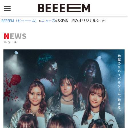
コ
BEEEEM（ビーーーム）
ニュース
SKE48、初のオリジナルショートドラマ『IDOL OF THE DEAD〜あなたの隣は死にました〜』配信スタート
>
>
ン
テ
NEWS
ン
ニュース
ツ
へ
ス
キ
ッ
プ