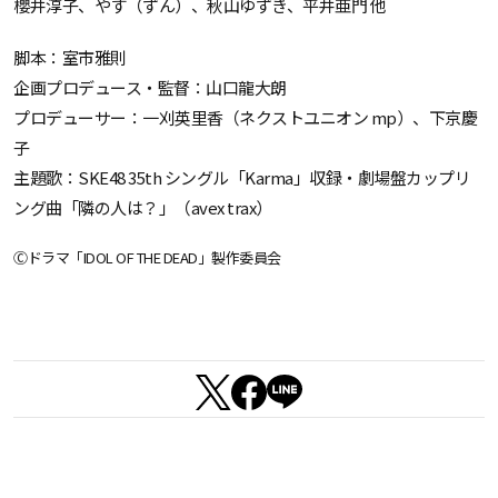
櫻井淳子、やす（ずん）、秋山ゆずき、平井亜門 他
脚本：室市雅則
企画プロデュース・監督：山口龍大朗
プロデューサー：一刈英里香（ネクストユニオン mp）、下京慶
子
主題歌：SKE48 35th シングル「Karma」収録・劇場盤カップリ
ング曲「隣の人は？」（avex trax）
Ⓒドラマ「IDOL OF THE DEAD」製作委員会