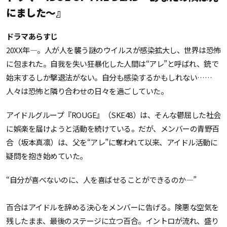
にました〜』
ドラマあらすじ
20XX年—。人が人を襲う謎のウイルスが感染拡大し、世界は恐怖
に包まれた。自我を失い狂暴化した人間は“アレ”と呼ばれ、銃で
始末するしか撃退法がない。自分も感染するかもしれない……
人々は恐怖と隣り合わせの日々を過ごしていた。
アイドルグループ『ROUGE』（SKE48）は、そんな鬱屈した社会
に娯楽を届けようと活動を続けている。だが、メンバーの青野百
合（坂本真凛）は、父を“アレ”に奪われて以来、アイドル活動に
疑問を抱き始めていた。
“自分が喜べないのに、人を喜ばせることができるのか―”
百合はアイドルを辞める決心をメンバーに告げる。険悪な空気を
残したまま、最後のステージに立つ百合。イントロが流れ、盛り