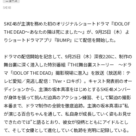
ニュース
SKE48
SKE48が主演を務めた初のオリジナルショートドラマ『IDOL OF
THE DEAD〜あなたの隣は死にました〜』が、9月25日（木） よ
りショートドラマアプリ『BUMP』にて配信を開始した。
ドラマの配信開始を記念して、9月25日（木）深夜2:20に、制作の
舞台裏に深く潜入した特別番組『THE舞台裏ストーリー 〜ドラ
マ「IDOL OF THE DEAD」撮影現場に潜入』を放送（放送局：テ
レビ愛知／見逃し配信：TVer・ロキポ）。キャスト発表前のオー
ディションから、主演の坂本真凛をはじめとするSKE48メンバー
が身体を張って挑んだ迫真のアクション練習、そして緊迫の撮影
本番まで、ドラマ制作の全貌を徹底追跡。主演の坂本真凛は“私
が演じる百合ちゃんを通して、私自身が成長していく姿もお見せ
できたのでは”と語るとおり、彼女が役柄とともにアイドルとし
て、そして女優として進化していく軌跡を克明に記録している。