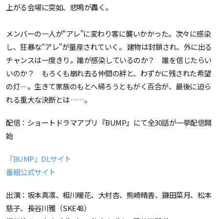
上がる会場に突如、悲鳴が轟く。
メンバーの一人が“アレ”に変わり客に襲いかかった。次々に感染
し、狂暴な“アレ”が量産されていく。 建物は封鎖され、外に出る
チャンスは一度きり。誰が感染しているのか？ 誰を信じたらい
いのか？ もろくも崩れ去る仲間の絆と、わずかに残された希望
の灯—。生きて家族のもとへ帰ろうともがく百合が、最後に迫ら
れる重大な決断とは……。
配信：ショートドラマアプリ『BUMP』にて全30話が一挙配信開
始
『BUMP』DLサイト
番組公式サイト
出演：坂本真凛、相川暖花、大村杏、熊崎晴香、鎌田菜月、松本
慈子、長谷川雅（SKE48）